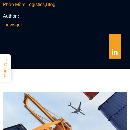
Phần Mềm Logistics
,
Blog
Author :
newsgol
→
Chỉ mục