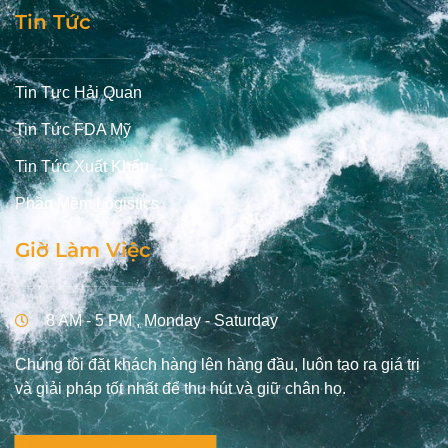
Tin Tức
Tin Tưc Hải Quan
Tin Tức FDA Mỹ
Tin Tức Xuất Khẩu
Phần Mềm Logistics
Giờ Làm Việc
8 AM - 5 PM , Monday - Saturday
Chúng tôi đặt khách hàng lên hàng đầu, luôn tạo ra giá trị
và giải pháp tốt nhất để thu hút và giữ chân họ.