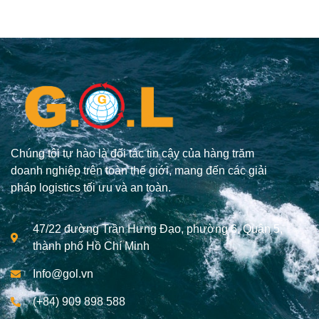
Chúng tôi tự hào là đối tác tin cậy của hàng trăm
doanh nghiệp trên toàn thế giới, mang đến các giải
pháp logistics tối ưu và an toàn.
47/22 đường Trần Hưng Đạo, phường 6, Quận 5,
thành phố Hồ Chí Minh
Info@gol.vn
(+84) 909 898 588