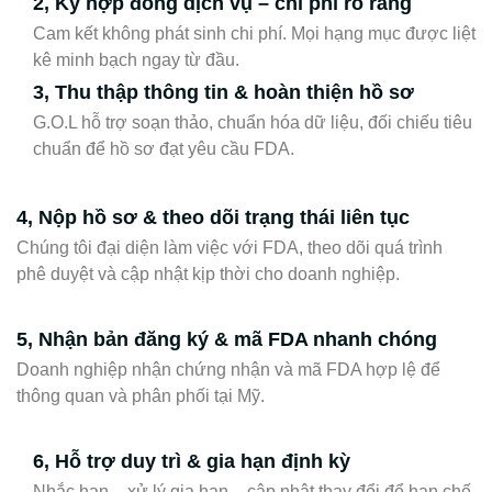
2, Ký hợp đồng dịch vụ – chi phí rõ ràng
Cam kết không phát sinh chi phí. Mọi hạng mục được liệt
kê minh bạch ngay từ đầu.
3, Thu thập thông tin & hoàn thiện hồ sơ
G.O.L hỗ trợ soạn thảo, chuẩn hóa dữ liệu, đối chiếu tiêu
chuẩn để hồ sơ đạt yêu cầu FDA.
4, Nộp hồ sơ & theo dõi trạng thái liên tục
Chúng tôi đại diện làm việc với FDA, theo dõi quá trình
phê duyệt và cập nhật kịp thời cho doanh nghiệp.
5, Nhận bản đăng ký & mã FDA nhanh chóng
Doanh nghiệp nhận chứng nhận và mã FDA hợp lệ để
thông quan và phân phối tại Mỹ.
6, Hỗ trợ duy trì & gia hạn định kỳ
Nhắc hạn – xử lý gia hạn – cập nhật thay đổi để hạn chế