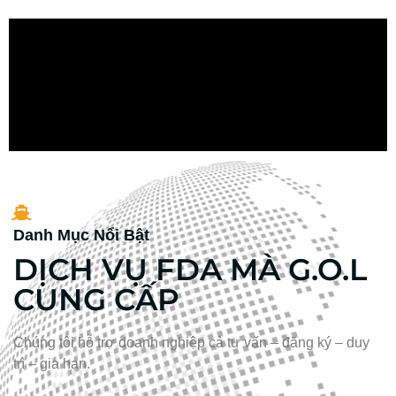
Danh Mục Nổi Bật
DỊCH VỤ FDA MÀ G.O.L
CUNG CẤP
Chúng tôi hỗ trợ doanh nghiệp cả
tư vấn – đăng ký – duy
trì – gia hạn
.