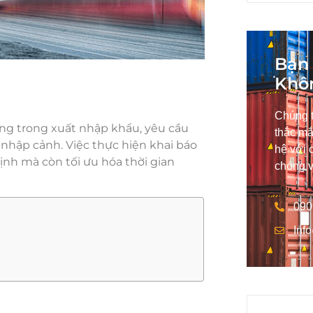
Bạn 
Khô
Chúng t
ọng trong xuất nhập khẩu, yêu cầu
thắc mắ
nhập cảnh. Việc thực hiện khai báo
hệ với 
nh mà còn tối ưu hóa thời gian
chóng v
090
Inf