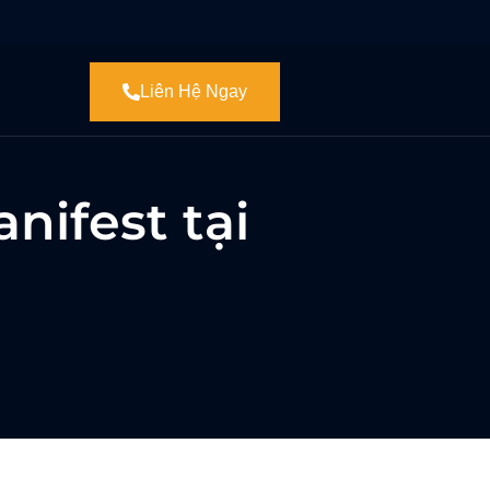
Liên Hệ Ngay
nifest tại
n