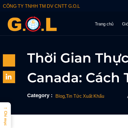
CÔNG TY TNHH TM DV CNTT G.O.L
Trang chủ
Giớ
Thời Gian Thực
Canada: Cách T
Category :
Blog
,
Tin Tức Xuất Khẩu
→
Chỉ mục