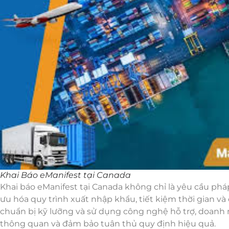
Khai Báo eManifest tại Canada
Khai báo eManifest tại Canada không chỉ là yêu cầu phá
ưu hóa quy trình xuất nhập khẩu, tiết kiệm thời gian và
chuẩn bị kỹ lưỡng và sử dụng công nghệ hỗ trợ, doanh 
thông quan và đảm bảo tuân thủ quy định hiệu quả.