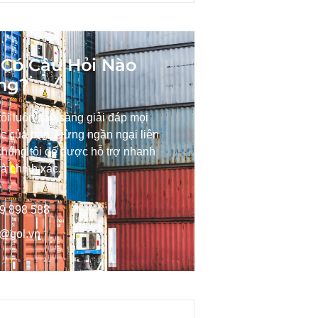
Có Câu Hỏi Nào
ng?
ôi luôn sẵn sàng giải đáp mọi
c của bạn. Đừng ngần ngại liên
chúng tôi để được hỗ trợ nhanh
à chính xác.
9 898 588
o@gol.vn