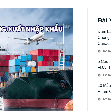
Bài 
Đảm bả
Chóng K
Canad
04/04
5 Câu 
FDA T
03/04
10 Mẫu
Phẩm C
02/04