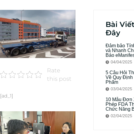
Bài Viế
Đây
Đảm bảo Tín
và Nhanh Ch
Báo eManifes
04/04/2025
Rate
5 Câu Hỏi T
Về Quy Định
this post
Phẩm
03/04/2025
[ad_1]
10 Mẫu Đơn 
Phép FDA T
Chức Năng B
02/04/2025