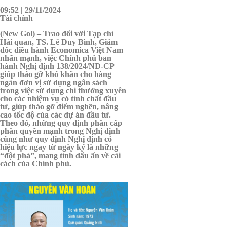
09:52 | 29/11/2024
Tài chính
(New Gol) – Trao đổi với Tạp chí
Hải quan, TS. Lê Duy Bình, Giám
đốc điều hành Economica Việt Nam
nhấn mạnh, việc Chính phủ ban
hành Nghị định 138/2024/NĐ-CP
giúp tháo gỡ khó khăn cho hàng
ngàn đơn vị sử dụng ngân sách
trong việc sử dụng chi thường xuyên
cho các nhiệm vụ có tính chất đầu
tư, giúp tháo gỡ điểm nghẽn, nâng
cao tốc độ của các dự án đầu tư.
Theo đó, những quy định phân cấp
phân quyền mạnh trong Nghị định
cũng như quy định Nghị định có
hiệu lực ngay từ ngày ký là những
“đột phá”, mang tính dấu ấn về cải
cách của Chính phủ.