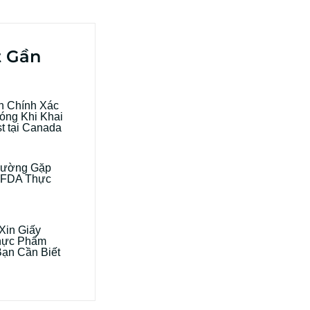
t Gần
h Chính Xác
óng Khi Khai
t tại Canada
hường Gặp
 FDA Thực
Xin Giấy
hực Phẩm
ạn Cần Biết