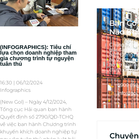
Bạn Có 
Nào Kh
Chúng tôi lu
(INFOGRAPHICS): Tiêu chí
giải đáp mọi 
lựa chọn doanh nghiệp tham
bạn. Đừng ng
gia chương trình tự nguyện
hệ với chúng
tuân thủ
hỗ trợ nhanh
chính xác.
16:30 | 06/12/2024
0909 898
Infographics
Info@gol
(New Gol) – Ngày 4/12/2024,
Tổng cục Hải quan ban hành
Quyết định số 2790/QĐ-TCHQ
về việc ban hành Chương trình
khuyến khích doanh nghiệp tự
Chuyên