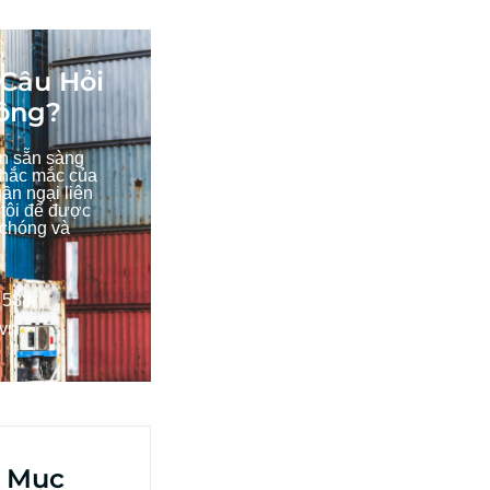
Câu Hỏi
ông?
ôn sẵn sàng
thắc mắc của
ần ngại liên
 tôi để được
 chóng và
 588
.vn
 Mục