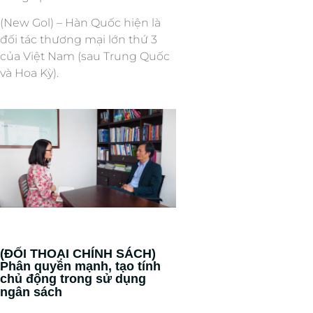
(New Gol) – Hàn Quốc hiện là
đối tác thương mại lớn thứ 3
của Việt Nam (sau Trung Quốc
và Hoa Kỳ).
(ĐỐI THOẠI CHÍNH SÁCH)
Phân quyền mạnh, tạo tính
chủ động trong sử dụng
ngân sách