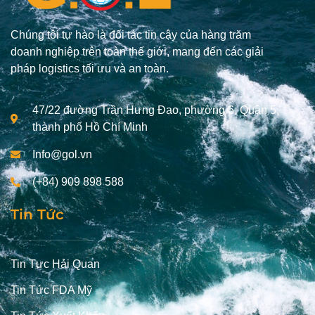
Chúng tôi tự hào là đối tác tin cậy của hàng trăm
doanh nghiệp trên toàn thế giới, mang đến các giải
pháp logistics tối ưu và an toàn.
47/22 đường Trần Hưng Đạo, phường 6, Quận 5,
thành phố Hồ Chí Minh
Info@gol.vn
(+84) 909 898 588
Tin Tức
Tin Tưc Hải Quan
Tin Tức FDA Mỹ