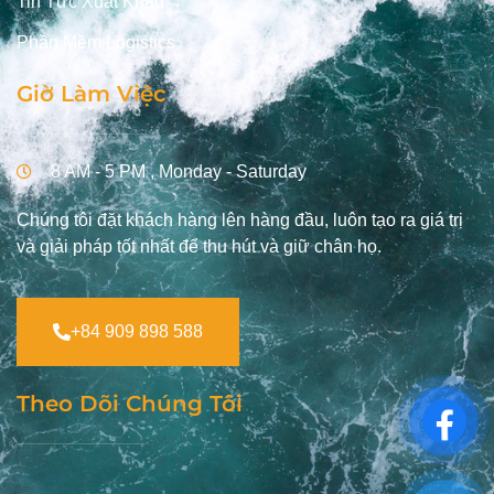
Tin Tức Xuất Khẩu
Phần Mềm Logistics
Giờ Làm Việc
8 AM - 5 PM , Monday - Saturday
Chúng tôi đặt khách hàng lên hàng đầu, luôn tạo ra giá trị
và giải pháp tốt nhất để thu hút và giữ chân họ.
+84 909 898 588
Theo Dõi Chúng Tôi