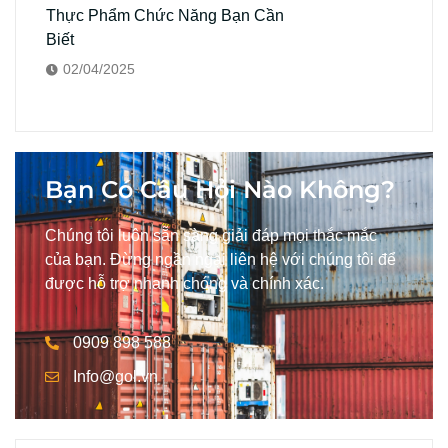
Thực Phẩm Chức Năng Bạn Cần
Biết
02/04/2025
Bạn Có Câu Hỏi Nào Không?
Chúng tôi luôn sẵn sàng giải đáp mọi thắc mắc
của bạn. Đừng ngần ngại liên hệ với chúng tôi để
được hỗ trợ nhanh chóng và chính xác.
0909 898 588
Info@gol.vn