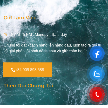
Phần Mềm Logistics
Giờ Làm Việc
8 AM - 5 PM , Monday - Saturday
Chúng tôi đặt khách hàng lên hàng đầu, luôn tạo ra giá trị
và giải pháp tốt nhất để thu hút và giữ chân họ.
+84 909 898 588
Theo Dõi Chúng Tôi