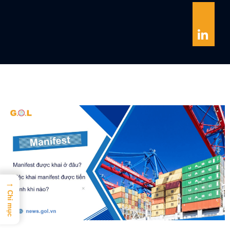
→
Chỉ mục