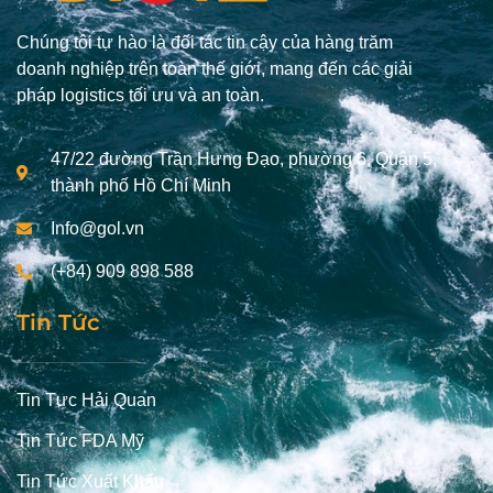
Chúng tôi tự hào là đối tác tin cậy của hàng trăm
doanh nghiệp trên toàn thế giới, mang đến các giải
pháp logistics tối ưu và an toàn.
47/22 đường Trần Hưng Đạo, phường 6, Quận 5,
thành phố Hồ Chí Minh
Info@gol.vn
(+84) 909 898 588
Tin Tức
Tin Tưc Hải Quan
Tin Tức FDA Mỹ
Tin Tức Xuất Khẩu