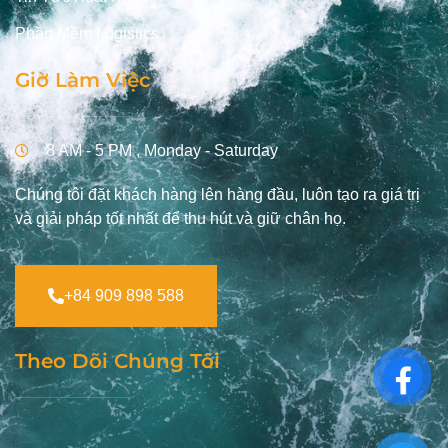
Phần Mềm Logistics
Giờ Làm Việc
8 AM - 5 PM , Monday - Saturday
Chúng tôi đặt khách hàng lên hàng đầu, luôn tạo ra giá trị
và giải pháp tốt nhất để thu hút và giữ chân họ.
+84 909 898 588
Theo Dõi Chúng Tôi