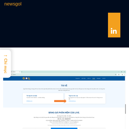
newsgol
→
Chỉ mục