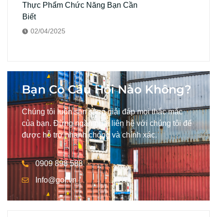
Thực Phẩm Chức Năng Bạn Cần
Biết
02/04/2025
Bạn Có Câu Hỏi Nào Không?
Chúng tôi luôn sẵn sàng giải đáp mọi thắc mắc
của bạn. Đừng ngần ngại liên hệ với chúng tôi để
được hỗ trợ nhanh chóng và chính xác.
0909 898 588
Info@gol.vn