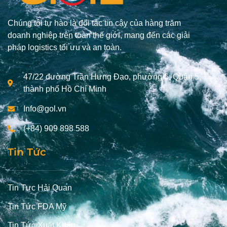
Chúng tôi tự hào là đối tác tin cậy của hàng trăm
doanh nghiệp trên toàn thế giới, mang đến các giải
pháp logistics tối ưu và an toàn.
47/22 đường Trần Hưng Đạo, phường 6, Quận 5,
thành phố Hồ Chí Minh
Info@gol.vn
(+84) 909 898 588
Tin Tức
Tin Tưc Hải Quan
Tin Tức FDA Mỹ
Tin Tức Xuất Khẩu