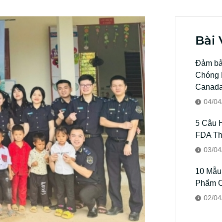
Bài 
Đảm bả
Chóng K
Canad
04/04
5 Câu 
FDA T
03/04
10 Mẫu
Phẩm C
02/04