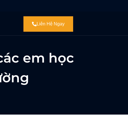
Liên Hệ Ngay
 các em học
rường