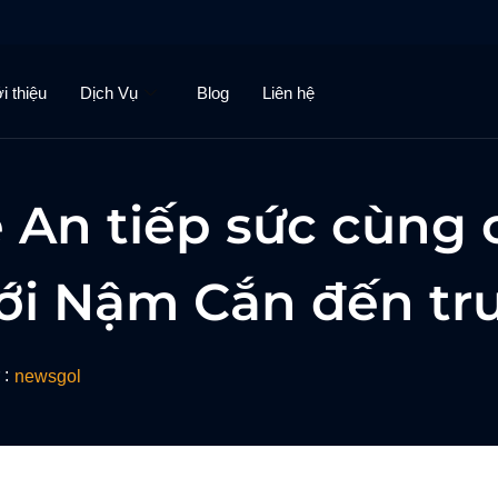
i thiệu
Dịch Vụ
Blog
Liên hệ
 An tiếp sức cùng
iới Nậm Cắn đến t
 :
newsgol