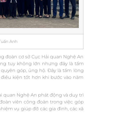
 Tuấn Anh
ng đoàn cơ sở Cục Hải quan Nghệ An
 đồng tuy không lớn nhưng đây là tấm
quyên góp, ủng hộ. Đây là tấm lòng
điều kiện tốt hơn khi bước vào năm
ải quan Nghệ An phát động và duy trì
oàn viên công đoàn trong việc góp
hiệm vụ giúp đỡ các gia đình, các xã