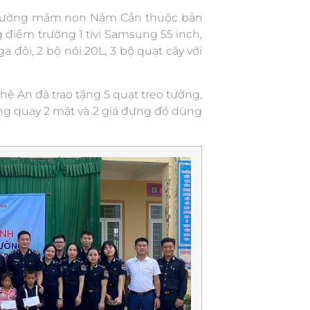
 Trường mầm non Nậm Cắn thuộc bản
g điểm trường 1 tivi Samsung 55 inch,
a đôi, 2 bộ nồi 20L, 3 bộ quạt cây với
ệ An đã trao tặng 5 quạt treo tường,
bảng quay 2 mặt và 2 giá đựng đồ dùng