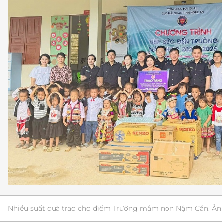
Nhiều suất quà trao cho điểm Trường mầm non Nậm Cắn. Ản