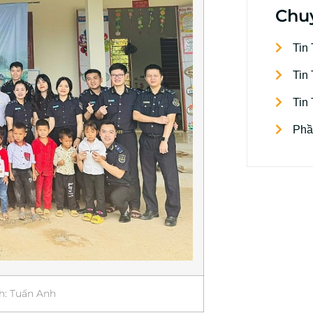
Chu
Tin
Tin
Tin
Phầ
h: Tuấn Anh