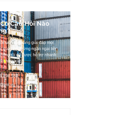
Có Câu Hỏi Nào
ng?
ôi luôn sẵn sàng giải đáp mọi
c của bạn. Đừng ngần ngại liên
chúng tôi để được hỗ trợ nhanh
à chính xác.
9 898 588
o@gol.vn