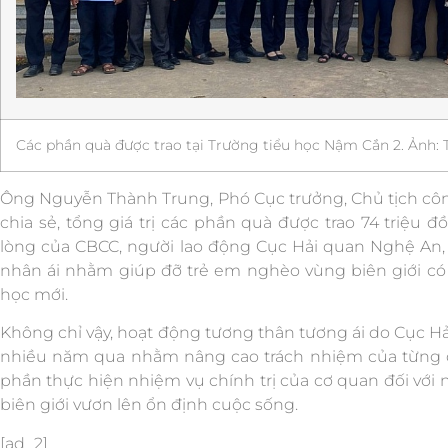
Các phần quà được trao tại Trường tiểu học Nậm Cắn 2. Ảnh:
Ông Nguyễn Thành Trung, Phó Cục trưởng, Chủ tịch cô
chia sẻ, tổng giá trị các phần quà được trao 74 triệu
lòng của CBCC, người lao động Cục Hải quan Nghệ An, 
nhân ái nhằm giúp đỡ trẻ em nghèo vùng biên giới có 
học mới.
Không chỉ vậy, hoạt động tương thân tương ái do Cục H
nhiều năm qua nhằm nâng cao trách nhiệm của từng đ
phần thực hiện nhiệm vụ chính trị của cơ quan đối với n
biên giới vươn lên ổn định cuộc sống.
[ad_2]