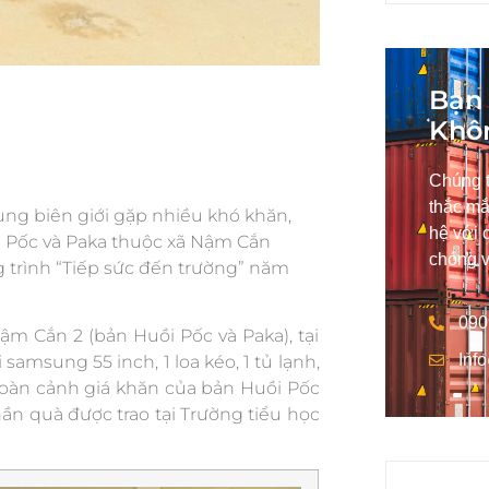
Bạn 
Khô
Chúng t
thắc mắ
ùng biên giới gặp nhiều khó khăn,
hệ với 
i Pốc và Paka thuộc xã Nậm Cắn
chóng v
 trình “Tiếp sức đến trường” năm
090
 Cắn 2 (bản Huồi Pốc và Paka), tại
Inf
i samsung 55 inch, 1 loa kéo, 1 tủ lạnh,
 hoàn cảnh giá khăn của bản Huồi Pốc
hần quà được trao tại Trường tiểu học