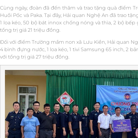
Cùng ngày, đoàn đã đến thăm và trao tặng quà điểm
Huồi Pốc và Paka. Tại đây, Hải quan Nghệ An đã trao tặn
1 loa kéo, 50 bộ bát innox chống nóng và thìa, 2 bộ bếp g
tổng trị giá 21 triệu đồng.
Đối với điểm Trường mầm non xã Lưu Kiền, Hải quan Ngh
4 bình đựng nước, 1 loa kéo, 1 tivi Samsung 65 inch, 2 
với tổng trị giá 27 triệu đồng.