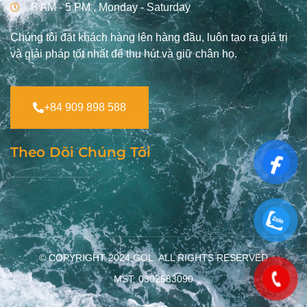
8 AM - 5 PM , Monday - Saturday
Chúng tôi đặt khách hàng lên hàng đầu, luôn tạo ra giá trị
và giải pháp tốt nhất để thu hút và giữ chân họ.
+84 909 898 588
Theo Dõi Chúng Tôi
© COPYRIGHT 2024
GOL
. ALL RIGHTS RESERVED
MST: 0302583090