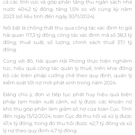
cả các lĩnh vực và góp phần tăng thu ngân sách nhà
nước 404,2 tỷ đồng, tăng 1,5% so với cùng kỳ năm
2023 (số liệu tính đến ngày 30/11/2024).
Nổi bật là chống thất thu qua công tác xác định trị giá
hải quan 117,3 tỷ đồng, công tác xác định mã số 38,3 tỷ
đồng; thuế suất, số lượng, chính sách thuế 37,1 tỷ
đồng.
Cùng với đó, Hải quan Hải Phòng thực hiện nghiêm
túc, hiệu quả công tác quản lý thuế, triển khai đồng
bộ các biện pháp cưỡng chế theo quy định, quản lý
kiểm soát tốt nợ mới phát sinh trong năm 2024.
Đáng chú ý, đơn vị tiếp tục phát huy hiệu quả biện
pháp tạm hoãn xuất cảnh, xử lý được các khoản nợ
khó thu góp phần làm giảm số nợ của toàn Cục. Tính
đến ngày 15/12/2024, toàn Cục đã thu hồi và xử lý được
47,4 tỷ đồng, trong đó thu hồi được 42,7 tỷ đồng và xử
lý nợ theo quy định 4,7 tỷ đồng.