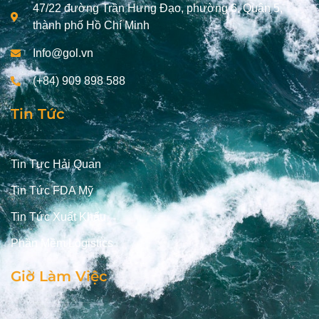
47/22 đường Trần Hưng Đạo, phường 6, Quận 5,
thành phố Hồ Chí Minh
Info@gol.vn
(+84) 909 898 588
Tin Tức
Tin Tưc Hải Quan
Tin Tức FDA Mỹ
Tin Tức Xuất Khẩu
Phần Mềm Logistics
Giờ Làm Việc