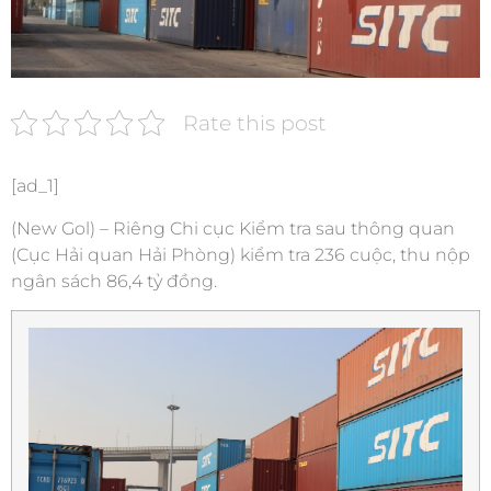
Rate this post
[ad_1]
(New Gol) – Riêng Chi cục Kiểm tra sau thông quan
(Cục Hải quan Hải Phòng) kiểm tra 236 cuộc, thu nộp
ngân sách 86,4 tỷ đồng.