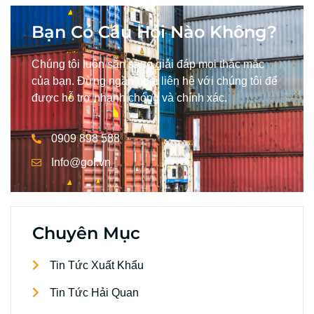
Bạn Có Câu Hỏi Nào Không?
Chúng tôi luôn sẵn sàng giải đáp mọi thắc mắc
của bạn. Đừng ngần ngại liên hệ với chúng tôi để
được hỗ trợ nhanh chóng và chính xác.
0909 898 588
Info@gol.vn
Chuyên Mục
Tin Tức Xuất Khẩu
Tin Tức Hải Quan