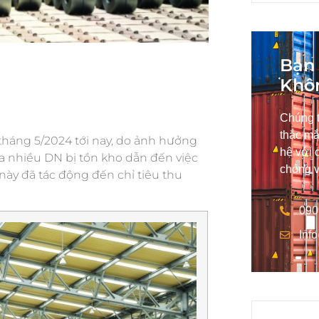
Bạn 
Khô
Chúng t
thắc mắ
 tháng 5/2024 tới nay, do ảnh hưởng
hệ với 
ủa nhiều DN bị tồn kho dẫn đến việc
chóng v
này đã tác động đến chỉ tiêu thu
090
Inf