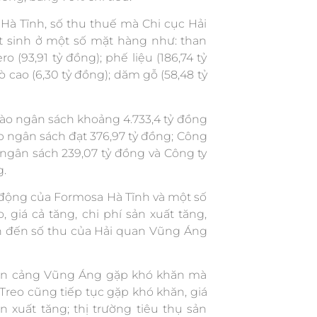
à Tĩnh, số thu thuế mà Chi cục Hải
 sinh ở một số mặt hàng như: than
ro (93,91 tỷ đồng); phế liệu (186,74 tỷ
ò cao (6,30 tỷ đồng); dăm gỗ (58,48 tỷ
vào ngân sách khoảng 4.733,4 tỷ đồng
 ngân sách đạt 376,97 tỷ đồng; Công
gân sách 239,07 tỷ đồng và Công ty
g.
động của Formosa Hà Tĩnh và một số
 giá cả tăng, chi phí sản xuất tăng,
dẫn đến số thu của Hải quan Vũng Áng
bàn cảng Vũng Áng gặp khó khăn mà
reo cũng tiếp tục gặp khó khăn, giá
ản xuất tăng; thị trường tiêu thụ sản