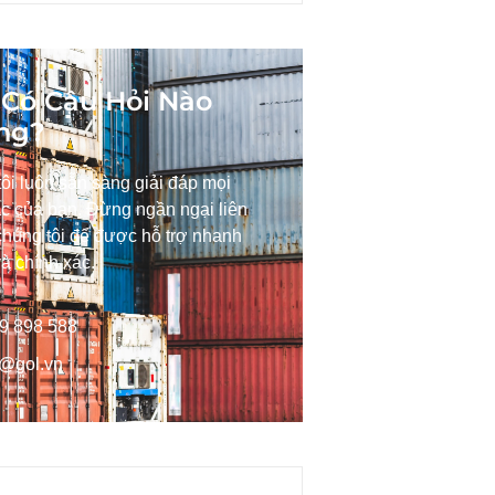
Có Câu Hỏi Nào
ng?
ôi luôn sẵn sàng giải đáp mọi
c của bạn. Đừng ngần ngại liên
chúng tôi để được hỗ trợ nhanh
à chính xác.
9 898 588
o@gol.vn