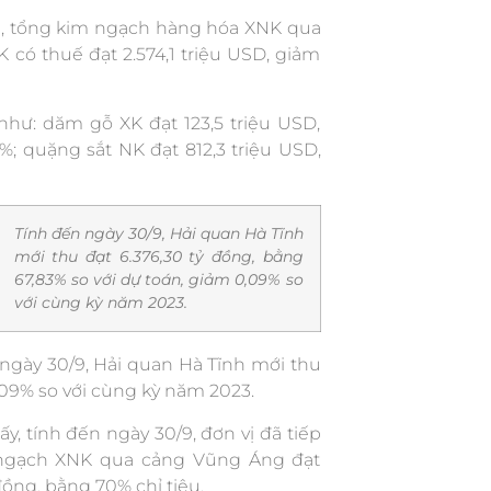
g, tổng kim ngạch hàng hóa XNK qua
 có thuế đạt 2.574,1 triệu USD, giảm
hư: dăm gỗ XK đạt 123,5 triệu USD,
%; quặng sắt NK đạt 812,3 triệu USD,
Tính đến ngày 30/9, Hải quan Hà Tĩnh
mới thu đạt 6.376,30 tỷ đồng, bằng
67,83% so với dự toán, giảm 0,09% so
với cùng kỳ năm 2023.
ngày 30/9, Hải quan Hà Tĩnh mới thu
,09% so với cùng kỳ năm 2023.
, tính đến ngày 30/9, đơn vị đã tiếp
im ngạch XNK qua cảng Vũng Áng đạt
đồng, bằng 70% chỉ tiêu.