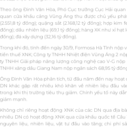
Theo ông Đinh Văn Hòa, Phó Cục trưởng Cục Hải quan H
quan cửa khẩu cảng Vũng Áng thu được chủ yếu phát
(2.551,8 tỷ đồng); quặng sắt (2.168,12 tỷ đồng); hợp kim fe
đồng); dầu nhiên liệu (69,1 tỷ đồng); hàng XK như xỉ hạt l
đồng); đá xây dựng (32,16 tỷ đồng).
Trong khi đó, tính đến ngày 30/9, Formosa Hà Tĩnh nộp 
tiền thuế XNK; Công ty TNHH Nhiệt điện Vũng Áng 2 nộp
ty TNHH Giải pháp năng lượng công nghệ cao V-G nộp n
TNHH xăng dầu Giang Nam nộp ngân sách 68,95 tỷ đồn
Ông Đinh Văn Hòa phân tích, từ đầu năm đến nay hoạt 
DN khác gặp rất nhiều khó khăn về nhiên liệu đầu vào,
trong khi thị trường tiêu thụ giảm. Chính yếu tố này 
giảm mạnh.
Không chỉ riêng hoạt động XNK của các DN qua địa 
nhiều DN có hoạt động XNK qua cửa khẩu quốc tế Cầu T
nguyên liệu, nhiên liệu, vật tư đầu vào tăng; chi phí s