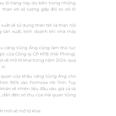
au lô hàng này, dự kiến trong những
 than với số lượng gấp đôi so với lô
n xuất về sử dụng than NK và than nội
 sản xuất, kinh doanh khi nhà máy
hẩu cảng Vũng Áng cũng làm thủ tục
ió của Công ty CP KPB (Hải Phòng).
út về mở tờ khai trong năm 2024, qua
vị.
i quan cửa khẩu cảng Vũng Áng cho
c hơn 90% vào Formosa Hà Tĩnh. Tuy
hăn về nhiên liệu đầu vào, giá cả và
ảm, dẫn đến số thu của Hải quan Vũng
N mới về mở tờ khai.