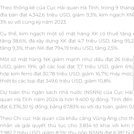
Theo thống kê của Cục Hải quan Hà Tĩnh, trong 9 thán
địa bàn đạt 4.342,6 triệu USD, giảm 9,3%; kim ngạch XNK
3% so với cùng kỳ năm 2023.
Cụ thể, kim ngạch một số mặt hàng XK có thuế tăng n
tăng 38,6%; đá xây dựng XK đạt 4,7 triệu USD, tăng 95,2
tăng 9,3%; than NK đạt 794,19 triệu USD, tăng 2,5%.
Một số mặt hàng NK giảm mạnh như: dầu đạt 26 triệu
USD, giảm 19%; gỗ các loại đạt 7,7 triệu USD, giảm 6%;
hợp kim ferro đạt 30,78 triệu USD, giảm 16,7%; máy móc,
thiết bị các loại đạt 349,6 triệu USD, giảm 10,8%.
Dự toán thu ngân sách nhà nước (NSNN) của Cục Hải
quan Hà Tĩnh năm 2024 là hơn 9.400 tỷ đồng. Tính đến 
đạt 6.376,30 tỷ đồng, bằng 67,83% so với dự toán, giảm 0
Theo Chi cục Hải quan cửa khẩu cảng Vũng Áng cho thấy
nhận và giải quyết thủ tục cho 3.834 tờ khai với k
3.982,2 triệu USD, giảm 8,5%; thu nộp NSNN đạt 6.182 tỷ 