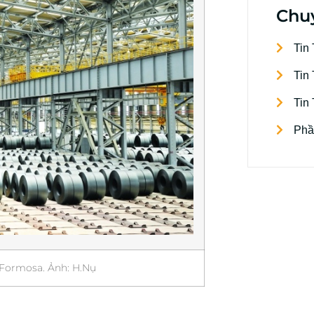
Chu
Tin
Tin
Tin
Phầ
Formosa. Ảnh: H.Nụ