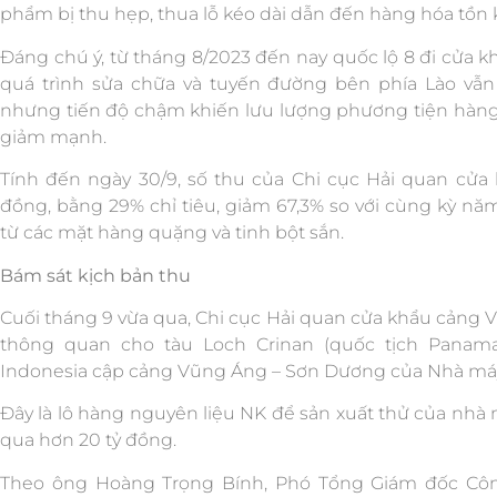
phẩm bị thu hẹp, thua lỗ kéo dài dẫn đến hàng hóa tồn 
Đáng chú ý, từ tháng 8/2023 đến nay quốc lộ 8 đi cửa 
quá trình sửa chữa và tuyến đường bên phía Lào vẫn
nhưng tiến độ chậm khiến lưu lượng phương tiện hàng
giảm mạnh.
Tính đến ngày 30/9, số thu của Chi cục Hải quan cửa 
đồng, bằng 29% chỉ tiêu, giảm 67,3% so với cùng kỳ nă
từ các mặt hàng quặng và tinh bột sắn.
Bám sát kịch bản thu
Cuối tháng 9 vừa qua, Chi cục Hải quan cửa khẩu cảng 
thông quan cho tàu Loch Crinan (quốc tịch Panam
Indonesia cập cảng Vũng Áng – Sơn Dương của Nhà máy
Đây là lô hàng nguyên liệu NK để sản xuất thử của nhà
qua hơn 20 tỷ đồng.
Theo ông Hoàng Trọng Bính, Phó Tổng Giám đốc Côn