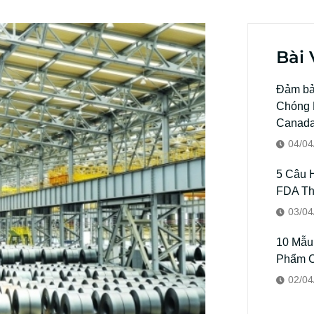
Bài 
Đảm bả
Chóng K
Canad
04/04
5 Câu 
FDA T
03/04
10 Mẫu
Phẩm C
02/04