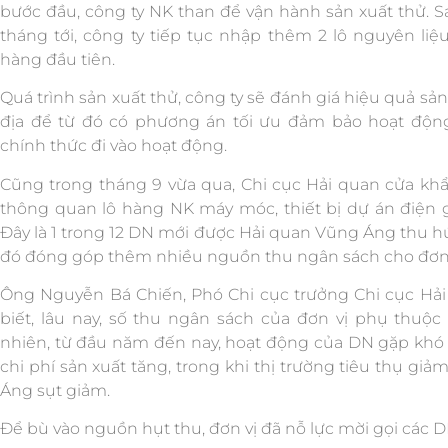
bước đầu, công ty NK than để vận hành sản xuất thử. S
tháng tới, công ty tiếp tục nhập thêm 2 lô nguyên liệu
hàng đầu tiên.
Quá trình sản xuất thử, công ty sẽ đánh giá hiệu quả sả
địa để từ đó có phương án tối ưu đảm bảo hoạt động
chính thức đi vào hoạt động.
Cũng trong tháng 9 vừa qua, Chi cục Hải quan cửa k
thông quan lô hàng NK máy móc, thiết bị dự án điện g
Đây là 1 trong 12 DN mới được Hải quan Vũng Áng thu h
đó đóng góp thêm nhiều nguồn thu ngân sách cho đơn 
Ông Nguyễn Bá Chiến, Phó Chi cục trưởng Chi cục Hả
biết, lâu nay, số thu ngân sách của đơn vị phụ thuộ
nhiên, từ đầu năm đến nay, hoạt động của DN gặp khó k
chi phí sản xuất tăng, trong khi thị trường tiêu thụ gi
Áng sụt giảm.
Để bù vào nguồn hụt thu, đơn vị đã nỗ lực mời gọi các D