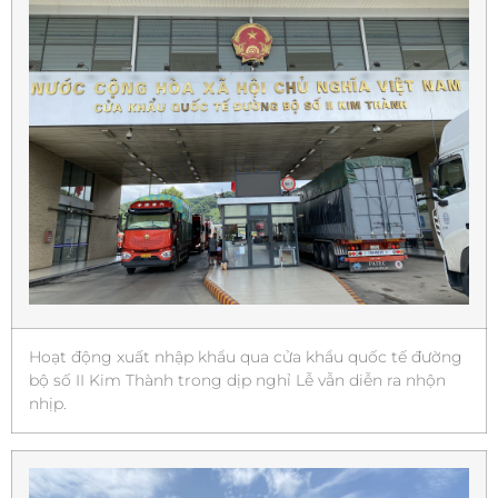
Hoạt động xuất nhập khẩu qua cửa khẩu quốc tế đường
bộ số II Kim Thành trong dịp nghỉ Lễ vẫn diễn ra nhộn
nhịp.