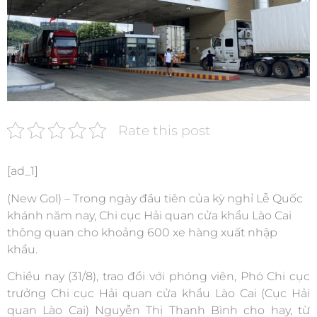
Rate this post
[ad_1]
(New Gol) – Trong ngày đầu tiên của kỳ nghỉ Lễ Quốc
khánh năm nay, Chi cục Hải quan cửa khẩu Lào Cai
thông quan cho khoảng 600 xe hàng xuất nhập
khẩu.
Chiều nay (31/8), trao đổi với phóng viên, Phó Chi cục
trưởng Chi cục Hải quan cửa khẩu Lào Cai (Cục Hải
quan Lào Cai) Nguyễn Thị Thanh Bình cho hay, từ