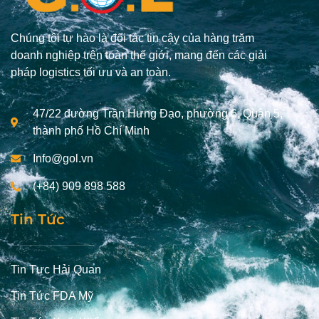
Chúng tôi tự hào là đối tác tin cậy của hàng trăm
doanh nghiệp trên toàn thế giới, mang đến các giải
pháp logistics tối ưu và an toàn.
47/22 đường Trần Hưng Đạo, phường 6, Quận 5,
thành phố Hồ Chí Minh
Info@gol.vn
(+84) 909 898 588
Tin Tức
Tin Tưc Hải Quan
Tin Tức FDA Mỹ