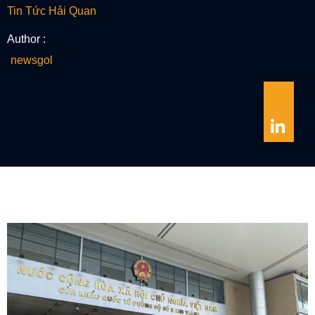
Tin Tức Hải Quan
Author :
newsgol