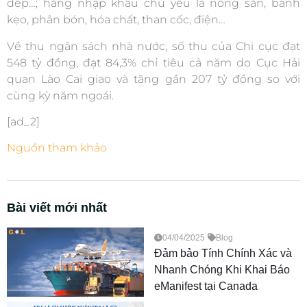
dép…; hàng nhập khẩu chủ yếu là nông sản, bánh
kẹo, phân bón, hóa chất, than cốc, điện…
Về thu ngân sách nhà nước, số thu của Chi cục đạt
548 tỷ đồng, đạt 84,3% chỉ tiêu cả năm do Cục Hải
quan Lào Cai giao và tăng gần 207 tỷ đồng so với
cùng kỳ năm ngoái.
[ad_2]
Nguồn tham khảo
Bài viết mới nhất
04/04/2025
Blog
Đảm bảo Tính Chính Xác và
Nhanh Chóng Khi Khai Báo
eManifest tại Canada