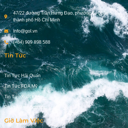
47/22 đường Trần Hưng Đạo, phường 6, Quận 5,
thành phố Hồ Chí Minh
Info@gol.vn
(+84) 909 898 588
Tin Tức
Tin Tưc Hải Quan
Tin Tức FDA Mỹ
Tin Tức Xuất Khẩu
Phần Mềm Logistics
Giờ Làm Việc