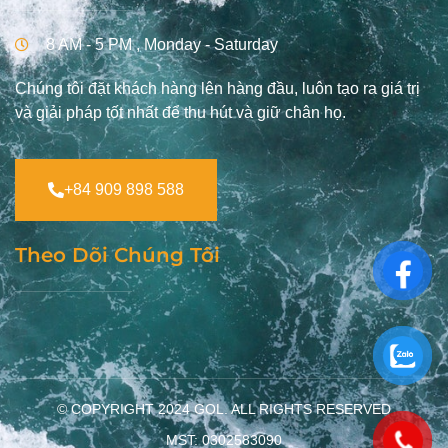
8 AM - 5 PM , Monday - Saturday
Chúng tôi đặt khách hàng lên hàng đầu, luôn tạo ra giá trị
và giải pháp tốt nhất để thu hút và giữ chân họ.
+84 909 898 588
Theo Dõi Chúng Tôi
© COPYRIGHT 2024
GOL
. ALL RIGHTS RESERVED
MST: 0302583090