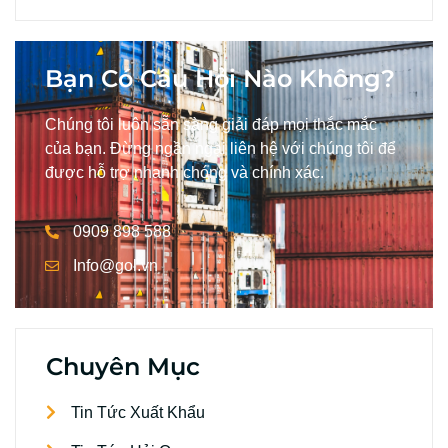
Bạn Có Câu Hỏi Nào Không?
Chúng tôi luôn sẵn sàng giải đáp mọi thắc mắc
của bạn. Đừng ngần ngại liên hệ với chúng tôi để
được hỗ trợ nhanh chóng và chính xác.
0909 898 588
Info@gol.vn
Chuyên Mục
Tin Tức Xuất Khẩu