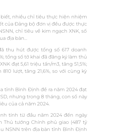
iết, nhiều chỉ tiêu thực hiện nhiệm
yết của Đảng bộ đơn vị đều được thực
u NSNN, chỉ tiêu về kim ngạch XNK, số
qua địa bàn…
đã thu hút được tổng số 617 doanh
; tổng số tờ khai đã đăng ký làm thủ
XNK đạt 5,61 triệu tấn/m3, tăng 51,5%;
810 lượt, tăng 21,6%, so với cùng kỳ
a tỉnh Bình Định đề ra năm 2024 đạt
USD, nhưng trong 8 tháng, con số này
 tiêu của cả năm 2024.
ịnh tính từ đầu năm 2024 đến ngày
oán Thủ tướng Chính phủ giao (487 tỷ
thu NSNN trên địa bàn tỉnh Bình Định