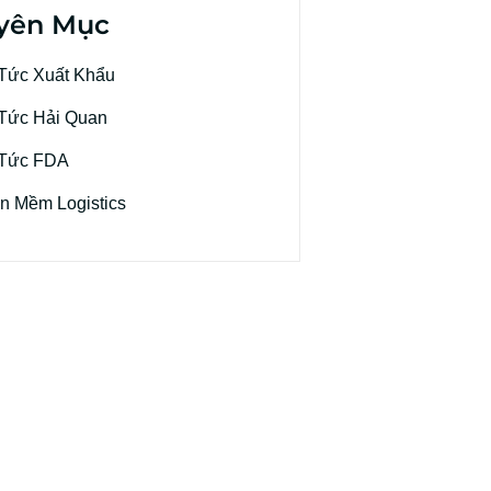
yên Mục
 Tức Xuất Khẩu
 Tức Hải Quan
 Tức FDA
n Mềm Logistics