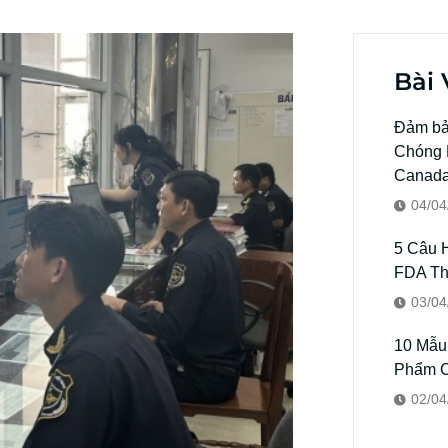
Bài 
Đảm bả
Chóng K
Canad
04/04
5 Câu 
FDA T
03/04
10 Mẫu
Phẩm C
02/04