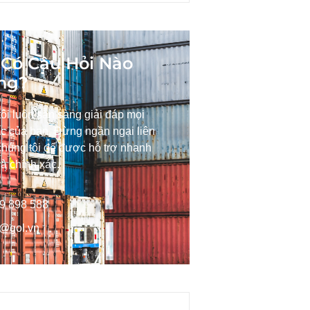
Có Câu Hỏi Nào
ng?
ôi luôn sẵn sàng giải đáp mọi
c của bạn. Đừng ngần ngại liên
chúng tôi để được hỗ trợ nhanh
à chính xác.
9 898 588
o@gol.vn