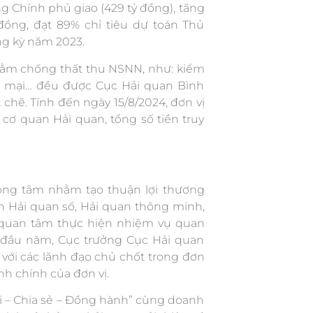
g Chính phủ giao (429 tỷ đồng), tăng
đồng, đạt 89% chỉ tiêu dự toán Thủ
ng kỳ năm 2023.
hằm chống thất thu NSNN, như: kiểm
ng mại… đều được Cục Hải quan Bình
 chẽ. Tính đến ngày 15/8/2024, đơn vị
 cơ quan Hải quan, tổng số tiền truy
rọng tâm nhằm tạo thuận lợi thương
n Hải quan số, Hải quan thông minh,
t quan tâm thực hiện nhiệm vụ quan
ừ đầu năm, Cục trưởng Cục Hải quan
với các lãnh đạo chủ chốt trong đơn
ành chính của đơn vị.
ối – Chia sẻ – Đồng hành” cùng doanh