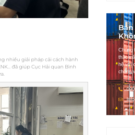
Bạn 
Khô
Chúng t
thắc mắ
ng nhiều giải pháp cải cách hành
hệ với 
 XNK… đã giúp Cục Hải quan Bình
chóng v
a.
090
Inf