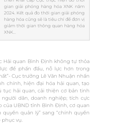
triển khai cấp Cục thực hiện đo thời
gian giải phóng hàng hóa XNK năm
2024. Kết quả đo thời gian giải phóng
hàng hóa cũng sẽ là tiêu chí để đơn vị
giảm thời gian thông quan hàng hóa
XNK…
c Hải quan Bình Định không tự thỏa
ực để phấn đấu, nỗ lực hơn trong
hất”- Cục trưởng Lê Văn Nhuận nhấn
h chính, hiện đại hóa hải quan, tạo
 tục hải quan, cải thiện cơ bản tinh
 người dân, doanh nghiệp; tích cực
đạo của UBND tỉnh Bình Định, cơ quan
h quyền quản lý” sang “chính quyền
 phục vụ.