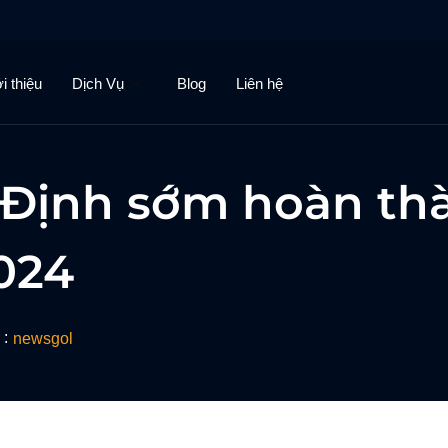
i thiệu
Dịch Vụ
Blog
Liên hệ
 Định sớm hoàn th
024
 :
newsgol