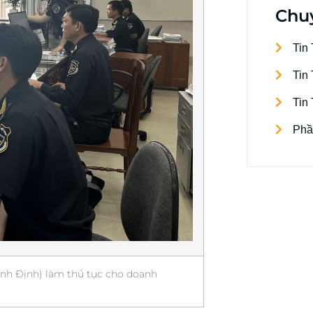
Chu
Tin
Tin
Tin
Phầ
nh Định) làm thủ tục cho doanh