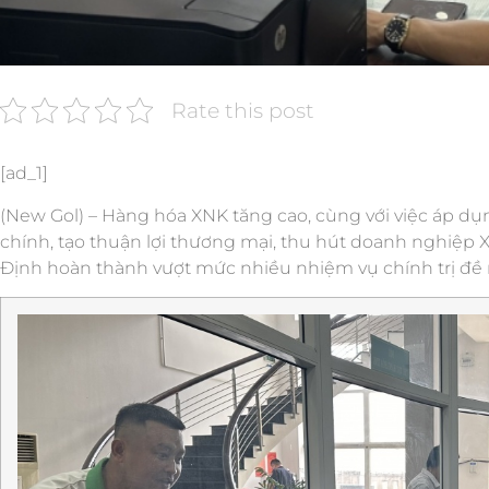
Rate this post
[ad_1]
(New Gol) – Hàng hóa XNK tăng cao, cùng với việc áp dụ
chính, tạo thuận lợi thương mại, thu hút doanh nghiệp
Định hoàn thành vượt mức nhiều nhiệm vụ chính trị đề r