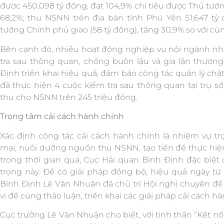
được 450,098 tỷ đồng, đạt 104,9% chỉ tiêu được Thủ tướn
68,2%; thu NSNN trên địa bàn tỉnh Phú Yên 51,647 tỷ 
tướng Chính phủ giao (58 tỷ đồng), tăng 30,9% so với cù
Bên cạnh đó, nhiều hoạt động nghiệp vụ nội ngành n
tra sau thông quan, chống buôn lậu và gia lận thươ
Định triển khai hiệu quả, đảm bảo công tác quản lý chặt
đã thực hiện 4 cuộc kiểm tra sau thông quan tại trụ sở
thu cho NSNN trên 245 triệu đồng.
Trọng tâm cải cách hành chính
Xác định công tác cải cách hành chính là nhiệm vụ t
mại, nuôi dưỡng nguồn thu NSNN, tạo tiền đề thực hiệ
trong thời gian qua, Cục Hải quan Bình Định đặc biệ
trọng này. Để có giải pháp đồng bộ, hiệu quả ngày t
Bình Định Lê Văn Nhuận đã chủ trì Hội nghị chuyên đề 
vị để cùng thảo luận, triển khai các giải pháp cải cách h
Cục trưởng Lê Văn Nhuận cho biết, với tinh thần “Kết n